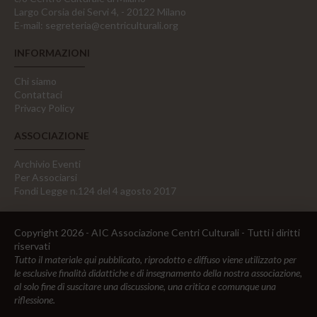
Largo Corsia dei Servi 4, - 20122 Milano
E-mail:
segreteria@centriculturali.org
INFORMAZIONI
Chi siamo
Contattaci
Privacy Policy
ASSOCIAZIONE
Archivio Eventi
Per Associarsi
Fondi Legge n.124 del 4 agosto 2017
Copyright 2026 - AIC Associazione Centri Culturali - Tutti i diritti
riservati
Tutto il materiale qui pubblicato, riprodotto e diffuso viene utilizzato per
le esclusive finalità didattiche e di insegnamento della nostra associazione,
al solo fine di suscitare una discussione, una critica e comunque una
riflessione.