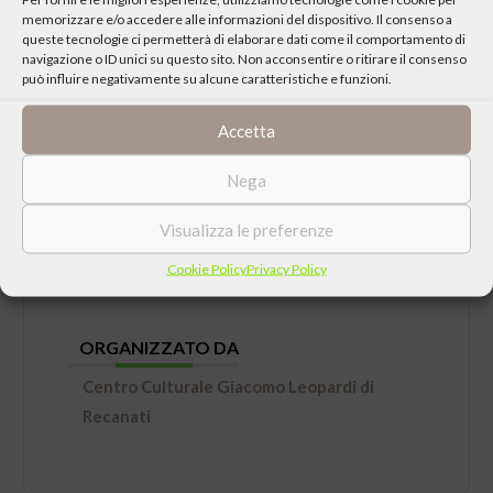
memorizzare e/o accedere alle informazioni del dispositivo. Il consenso a
queste tecnologie ci permetterà di elaborare dati come il comportamento di
navigazione o ID unici su questo sito. Non acconsentire o ritirare il consenso
può influire negativamente su alcune caratteristiche e funzioni.
DATA
Accetta
Domenica 18 Settembre 2022 ore 18:30
Nega
LUOGO
Visualizza le preferenze
Auditorium del Centro Mondiale della poesia,
Cookie Policy
Privacy Policy
Recanati
ORGANIZZATO DA
Centro Culturale Giacomo Leopardi di
Recanati