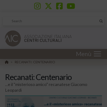
Sub
Search
Menù
HOME
RECANATI: CENTENARIO
>
Recanati: Centenario
...e il "misterioso amico" recanatese Giacomo
Leopardi