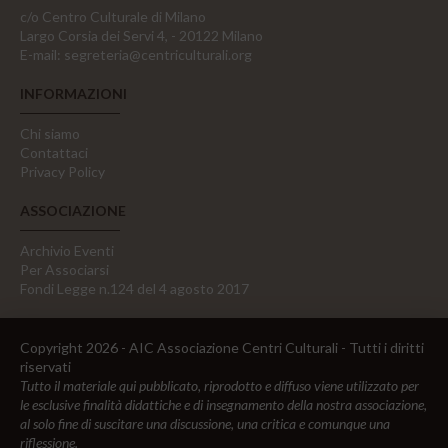
c/o Centro Culturale di Milano
Largo Corsia dei Servi 4, - 20122 Milano
E-mail:
segreteria@centriculturali.org
INFORMAZIONI
Chi siamo
Contattaci
Privacy Policy
ASSOCIAZIONE
Archivio Eventi
Per Associarsi
Fondi Legge n.124 del 4 agosto 2017
Copyright 2026 - AIC Associazione Centri Culturali - Tutti i diritti
riservati
Tutto il materiale qui pubblicato, riprodotto e diffuso viene utilizzato per
le esclusive finalità didattiche e di insegnamento della nostra associazione,
al solo fine di suscitare una discussione, una critica e comunque una
riflessione.