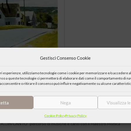
Gestisci Consenso Cookie
iori esperienze, utilizziamo tecnologie come i cookie per memorizzare e/o accedere al
enso a queste tecnologie ci permetterà di elaborare dati come il comportamento di nav
acconsentire o ritirare il consenso può influire negativamente su alcune caratteristic
cetta
Nega
Visualizza l
Cookie Policy
Privacy Policy
RIA….IN CANTO” percorso di musiche e canti con il Maestro Monica