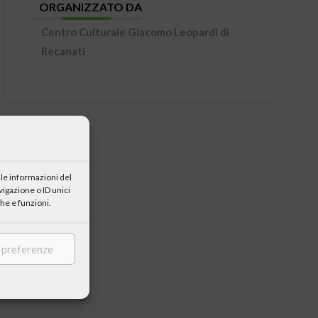
ORGANIZZATO DA
Centro Culturale Giacomo Leopardi di
Recanati
le informazioni del
igazione o ID unici
he e funzioni.
e preferenze