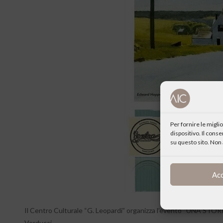
Per fornire le migl
dispositivo. Il cons
su questo sito. Non 
Ac
Il Centro Culturale “G. Leopardi” organizza l’evento “UNA STO
Verducci.