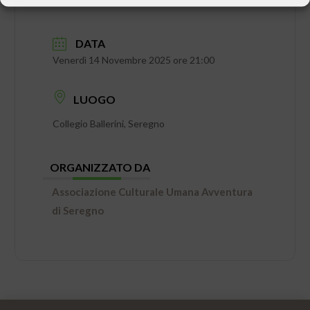
DATA
Venerdì 14 Novembre 2025 ore 21:00
LUOGO
Collegio Ballerini, Seregno
ORGANIZZATO DA
Associazione Culturale Umana Avventura
di Seregno