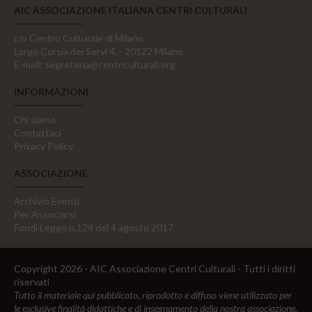
AIC ASSOCIAZIONE ITALIANA CENTRI CULTURALI
c/o Centro Culturale di Milano
Largo Corsia dei Servi 4, - 20122 Milano
E-mail:
segreteria@centriculturali.org
INFORMAZIONI
Chi siamo
Contattaci
Privacy Policy
ASSOCIAZIONE
Archivio Eventi
Per Associarsi
Fondi Legge n.124 del 4 agosto 2017
Copyright 2026 - AIC Associazione Centri Culturali - Tutti i diritti
riservati
Tutto il materiale qui pubblicato, riprodotto e diffuso viene utilizzato per
le esclusive finalità didattiche e di insegnamento della nostra associazione,