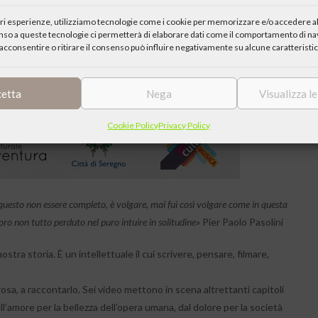
iori esperienze, utilizziamo tecnologie come i cookie per memorizzare e/o accedere al
enso a queste tecnologie ci permetterà di elaborare dati come il comportamento di nav
acconsentire o ritirare il consenso può influire negativamente su alcune caratteristic
cetta
Nega
Visualizza l
Cookie Policy
Privacy Policy
questo non essere completo, è volgare, mai fui così volgare come in questa
oro non tutto perduto nel puro intuire in solitudine»
Pier Paolo Pasolini
tra storia. È un intellettuale il cui scrivere, pensare, filmare,
rosa, a raccontarlo. Sei video mettono in scena altrettanti capitoli
ll’amore per la bellezza dell’opera umana, dal dolore per la società