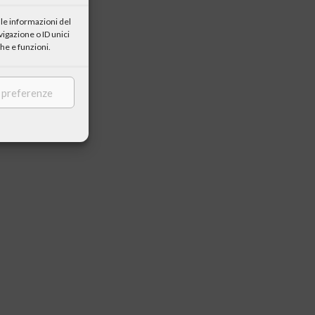
le informazioni del
igazione o ID unici
he e funzioni.
e preferenze