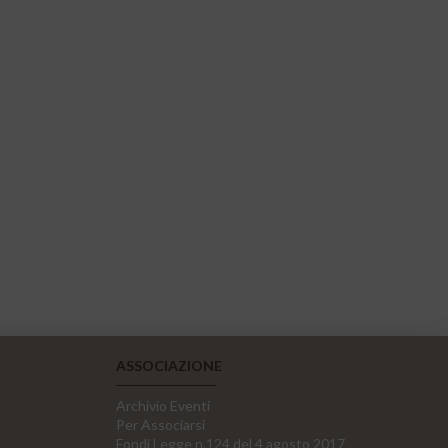
ASSOCIAZIONE
Archivio Eventi
Per Associarsi
Fondi Legge n.124 del 4 agosto 2017