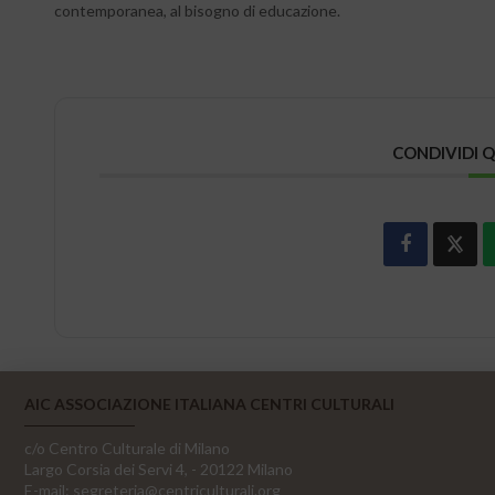
contemporanea, al bisogno di educazione.
CONDIVIDI 
AIC ASSOCIAZIONE ITALIANA CENTRI CULTURALI
c/o Centro Culturale di Milano
Largo Corsia dei Servi 4, - 20122 Milano
E-mail:
segreteria@centriculturali.org