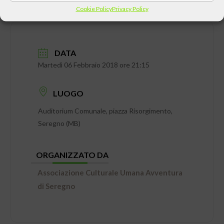
Cookie Policy
Privacy Policy
DATA
Martedì 06 Febbraio 2018 ore 21:15
LUOGO
Auditorium Comunale, piazza Risorgimento,
Seregno (MB)
ORGANIZZATO DA
Associazione Culturale Umana Avventura
di Seregno