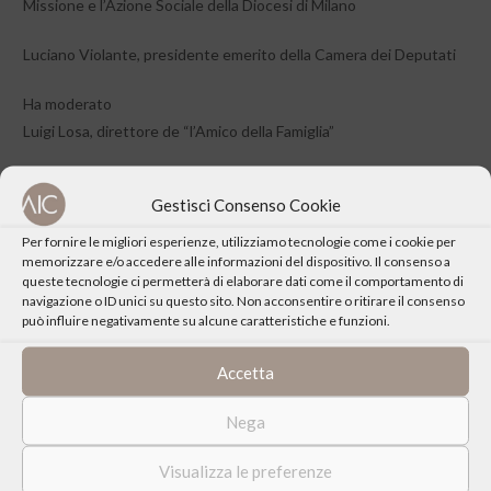
Missione e l’Azione Sociale della Diocesi di Milano
Luciano Violante, presidente emerito della Camera dei Deputati
Ha moderato
Luigi Losa, direttore de “l’Amico della Famiglia”
RIVEDI IL VIDEO DELL’INCONTRO
Gestisci Consenso Cookie
Per fornire le migliori esperienze, utilizziamo tecnologie come i cookie per
memorizzare e/o accedere alle informazioni del dispositivo. Il consenso a
queste tecnologie ci permetterà di elaborare dati come il comportamento di
navigazione o ID unici su questo sito. Non acconsentire o ritirare il consenso
CONDIVIDI QUESTO EVENTO
può influire negativamente su alcune caratteristiche e funzioni.
Accetta
Nega
Visualizza le preferenze