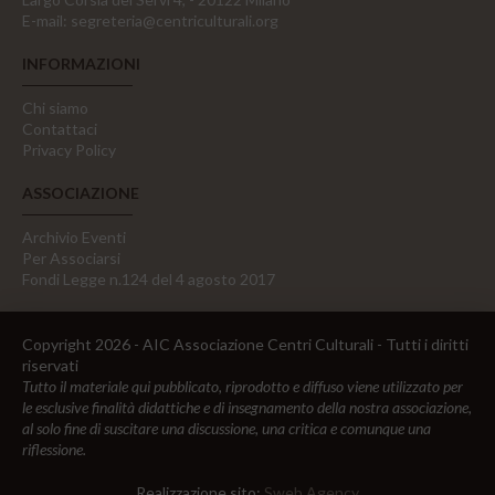
E-mail:
segreteria@centriculturali.org
INFORMAZIONI
Chi siamo
Contattaci
Privacy Policy
ASSOCIAZIONE
Archivio Eventi
Per Associarsi
Fondi Legge n.124 del 4 agosto 2017
Copyright 2026 - AIC Associazione Centri Culturali - Tutti i diritti
riservati
Tutto il materiale qui pubblicato, riprodotto e diffuso viene utilizzato per
le esclusive finalità didattiche e di insegnamento della nostra associazione,
al solo fine di suscitare una discussione, una critica e comunque una
riflessione.
Realizzazione sito:
Sweb Agency