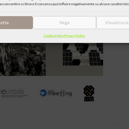
acconsentire o ritirare il consenso può influire negativamente su alcune caratteristic
cetta
Nega
Visualizza l
Cookie Policy
Privacy Policy