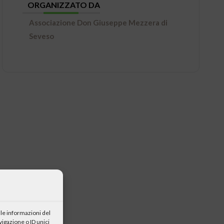
ORGANIZZATO DA
Associazione Don Giuseppe Mezzera di
Seveso
le informazioni del
igazione o ID unici