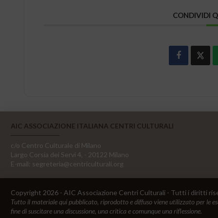
CONDIVIDI 
AIC ASSOCIAZIONE ITALIANA CENTRI CULTURALI
c/o Centro Culturale di Milano
Largo Corsia dei Servi 4, - 20122 Milano
E-mail:
segreteria@centriculturali.org
Copyright 2026 - AIC Associazione Centri Culturali - Tutti i diritti ris
Tutto il materiale qui pubblicato, riprodotto e diffuso viene utilizzato per le e
fine di suscitare una discussione, una critica e comunque una riflessione.