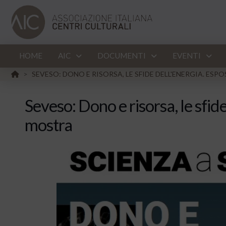
HOME
AIC
DOCUMENTI
EVENTI
HOME
SEVESO: DONO E RISORSA, LE SFIDE DELL'ENERGIA. ES
>
Seveso: Dono e risorsa, le sfid
mostra