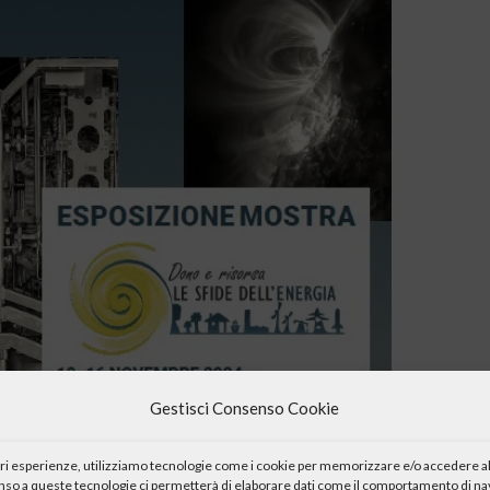
Gestisci Consenso Cookie
iori esperienze, utilizziamo tecnologie come i cookie per memorizzare e/o accedere al
enso a queste tecnologie ci permetterà di elaborare dati come il comportamento di nav