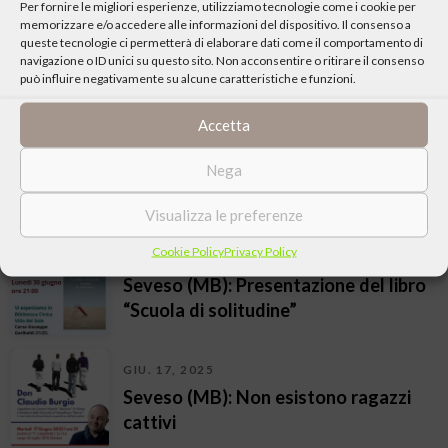
Per fornire le migliori esperienze, utilizziamo tecnologie come i cookie per
memorizzare e/o accedere alle informazioni del dispositivo. Il consenso a
OTT. 09, 2025
queste tecnologie ci permetterà di elaborare dati come il comportamento di
Seveso (MB): Film Forum – I Giovedì
navigazione o ID unici su questo sito. Non acconsentire o ritirare il consenso
può influire negativamente su alcune caratteristiche e funzioni.
al Politeama
Accetta
SET. 01, 2025
Nega
Seveso (MB): Nelle strade la nostra
storia. Biografie per ricordare
Visualizza le preferenze
Cookie Policy
Privacy Policy
GIU. 30, 2025
Seveso (MB): Presentazione del libro
“Scuola di solitudine”
GIU. 17, 2025
Seveso (MB): Non esistono ragazzi
cattivi