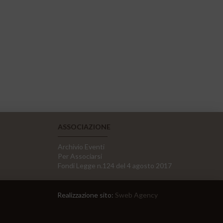
ASSOCIAZIONE
Archivio Eventi
Per Associarsi
Fondi Legge n.124 del 4 agosto 2017
Realizzazione sito:
Sweb Agency