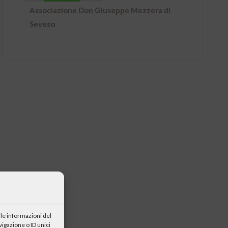
Associazione Don Giuseppe Mezzera di
Seveso
le informazioni del
igazione o ID unici