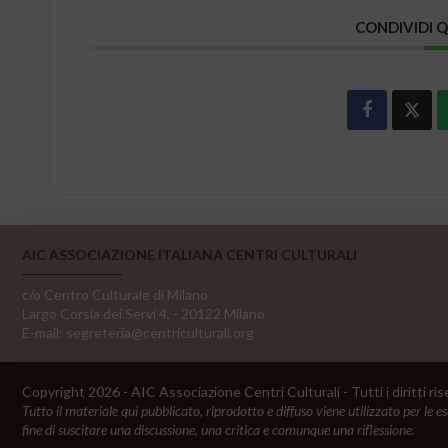
CONDIVIDI 
AIC ASSOCIAZIONE ITALIANA CENTRI CULTURALI
c/o Centro Culturale di Milano
Largo Corsia dei Servi 4, - 20122 Milano
E-mail:
segreteria@centriculturali.org
Copyright 2026 - AIC Associazione Centri Culturali - Tutti i diritti ris
Tutto il materiale qui pubblicato, riprodotto e diffuso viene utilizzato per le e
fine di suscitare una discussione, una critica e comunque una riflessione.