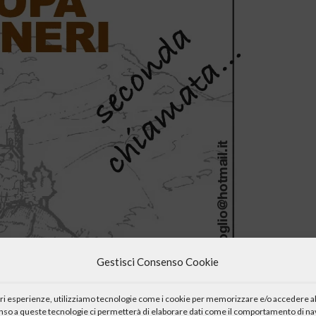
Gestisci Consenso Cookie
iori esperienze, utilizziamo tecnologie come i cookie per memorizzare e/o accedere al
enso a queste tecnologie ci permetterà di elaborare dati come il comportamento di nav