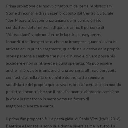
Prima proiezione del nuovo cineforum dal tema “Abbracciami.
Storie d’incontri e di salvezze” proposto dal Centro Culturale
“don Mezzera”. L’esperienza umana dell’incontro è il filo
conduttore del cineforum di questo anno. Il percorso di
“Abbracciami” vuole metterne in luce le conseguenze.
Innanzitutto l’inaspettato, che può irrompere quando la vita è
arrivata ad un punto stagnante, quando nella deriva della propria
storia personale sembra che nulla di nuovo e di vero possa più
accadere e non si intravede alcuna speranza. Ma può essere
anche l’imprevisto irrompere di una persona, all’inizio percepita
con fastidio, nella vita di uomini e donne tutto sommato
soddisfatte del proprio quieto vivere, ben trincerate in un mondo
perfetto. Incontri che con il loro disarmante abbraccio cambiano
la vita e la rimettono in moto verso un futuro di
maggiore pienezza e verità.
Il primo film proposto è “La pazza gioia” di Paolo Virzì (Italia, 2016).
Beatrice e Donatella sono due donne diversissime in tutto. La