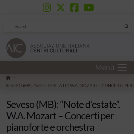
Sub
Search
Menù
HOME
>
SEVESO (MB): "NOTE D'ESTATE". W.A. MOZART - CONCERTI P
Seveso (MB): “Note d’estate”.
W.A. Mozart – Concerti per
pianoforte e orchestra