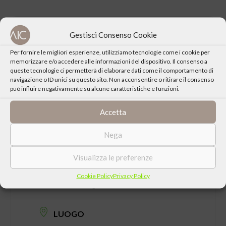
Gestisci Consenso Cookie
CONDIVIDI QUESTO EVENTO
Per fornire le migliori esperienze, utilizziamo tecnologie come i cookie per
memorizzare e/o accedere alle informazioni del dispositivo. Il consenso a
queste tecnologie ci permetterà di elaborare dati come il comportamento di
navigazione o ID unici su questo sito. Non acconsentire o ritirare il consenso
può influire negativamente su alcune caratteristiche e funzioni.
Accetta
Nega
Visualizza le preferenze
DATA
Cookie Policy
Privacy Policy
Domenica 28 Giugno 2026 ore 20:30
LUOGO