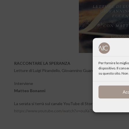
Per fornire le migl
RACCONTARE LA SPERANZA
dispositivo. Il cons
Letture di Luigi Pirandello, Giovannino Guareschi, Eugenio Corti
su questo sito. Non 
Interviene
Matteo Bonanni
Ac
La serata si terrà sul canale YouTube di Storie on air a questo lin
https://www.youtube.com/watch?v=ouXaTJpioyc&feature=you