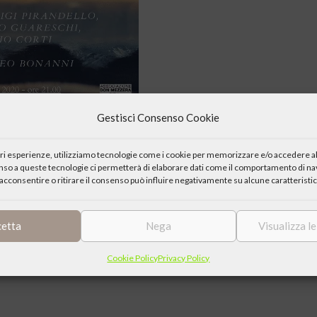
Gestisci Consenso Cookie
iori esperienze, utilizziamo tecnologie come i cookie per memorizzare e/o accedere al
enso a queste tecnologie ci permetterà di elaborare dati come il comportamento di nav
acconsentire o ritirare il consenso può influire negativamente su alcune caratteristic
cetta
Nega
Visualizza l
k
Cookie Policy
Privacy Policy
tu.be