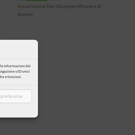
Associazione Don Giuseppe Mezzera di
Seveso
le informazioni del
igazione o ID unici
he e funzioni.
e preferenze