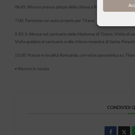
Ac
06.45: Ritrovo presso piazza della chiesa a Renate (MB)
7.00: Partenza con auto proprie per Tirano
9.30: S. Messa nel santuario della Madonna di Tirano; Visita al sa
Visita guidata al santuario e alla chiesa romanica di Santa Perpe
13.00: Pranzo in località Roncaiola, con vista panoramica su Tira
• Rientro in serata
CONDIVIDI 