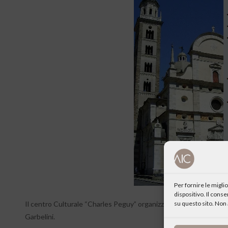
Per fornire le migl
dispositivo. Il cons
su questo sito. Non 
Il centro Culturale “Charles Peguy” organizza una visita guidata a
Garbelini.