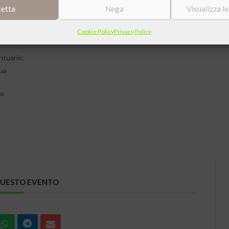
cetta
Nega
Visualizza l
Cookie Policy
Privacy Policy
ntuario;
tua
no
QUESTO EVENTO