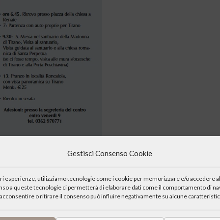
Gestisci Consenso Cookie
iori esperienze, utilizziamo tecnologie come i cookie per memorizzare e/o accedere al
enso a queste tecnologie ci permetterà di elaborare dati come il comportamento di nav
acconsentire o ritirare il consenso può influire negativamente su alcune caratteristic
lla città di Tirnano (So) curata da Dario Benetti e dal professor