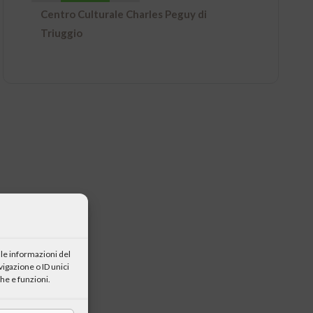
Centro Culturale Charles Peguy di
Triuggio
le informazioni del
igazione o ID unici
he e funzioni.