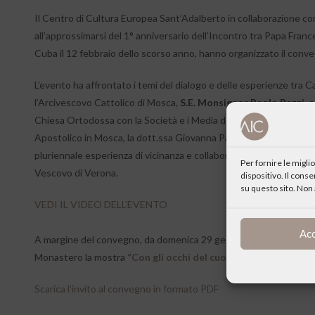
Il Centro di Cultura Europea Sant’Adalberto in collaborazione con
all’approssimarsi del 1° anniversario dell’Incontro tra Papa France
Cuba il 12 febbraio dello scorso anno, hanno organizzato il conve
L’evento ha affrontato i temi del dialogo e delle esperienze tra Cat
l’Arcivescovo Cattolico di Mosca,
S.E. Monsignor Paolo Pezzi,
ed
Chiesa Ortodossa con la Società e i Media del Patriarcato di Mo
Apostolico in Mosca, la dott.ssa Giovanna Parravicini, che Rappre
pluriennale esperienza di vicinanza e collaborazione con il Patri
Per fornire le migl
Vescovo di Verona.
dispositivo. Il cons
su questo sito. Non 
VEDI IL VIDEO DELL’EVENTO
Ac
A margine del convegno, da domenica 29 gennaio a lunedì 13 febbr
Monastero la mostra
“Con gli occhi del cuore”
della pittrice ru
Scarica l’invito al convegno in formato PDF