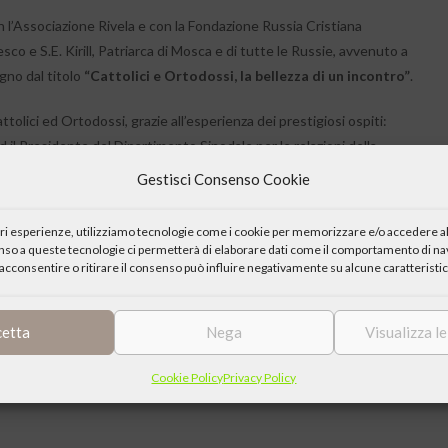
 l’Associazione Rivela e con la Fondazione Russia Cristiana
sco e S.E. Kirill, Patriarca di Mosca e di tutte le Russie, avvenuto a
gno dal titolo
“Cattolici e Ortodossi, la bellezza di un incontro”
.
tolici ed Ortodossi, grazie all’esperienza dei prestigiosi ospiti:
 il Presidente del Dipartimento Sinodale per le relazioni della
sca,
Vladimir Legoyda
, presentati dall’addetta culturale al Nunzio
Gestisci Consenso Cookie
senta anche l’Associazione Russia Cristiana in tutta la sua
arcato di Mosca. Con saluto introduttivo di S.E. Mons. Giuseppe Zenti,
iori esperienze, utilizziamo tecnologie come i cookie per memorizzare e/o accedere al
enso a queste tecnologie ci permetterà di elaborare dati come il comportamento di nav
acconsentire o ritirare il consenso può influire negativamente su alcune caratteristic
cetta
Nega
Visualizza l
aio 2017, è stata aperta presso la Chiesa di San Pietro in
ssa Elena Čerkasova.
Cookie Policy
Privacy Policy