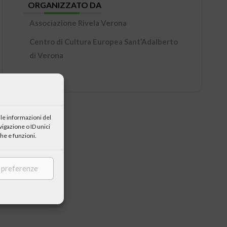
ORGANIZZATO DA
Associazione Rivela Verona
Centro di Cultura Europea Sant’Adalberto
di Verona
le informazioni del
igazione o ID unici
he e funzioni.
e preferenze