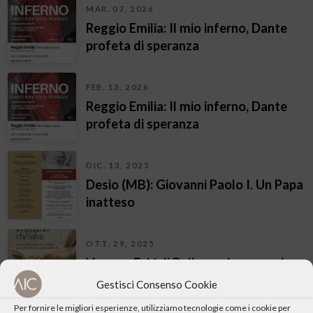
MAR. 07, 2026
Reggio Emilia: Il mio inferno, Dante
profeta di speranza
FEB. 13, 2026
Reggio Emilia: Il mio inferno, Dante
profeta di speranza
DIC. 13, 2025
Desio (MB): Giovanni Paolo I. Un Papa
inatteso
OTT. 29, 2025
Verona: Echi di Bellezza. Lo sguardo
che salva
Gestisci Consenso Cookie
Per fornire le migliori esperienze, utilizziamo tecnologie come i cookie per