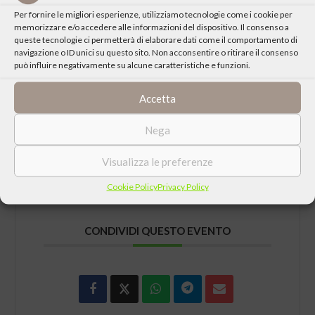
Per fornire le migliori esperienze, utilizziamo tecnologie come i cookie per
Interverranno
memorizzare e/o accedere alle informazioni del dispositivo. Il consenso a
queste tecnologie ci permetterà di elaborare dati come il comportamento di
navigazione o ID unici su questo sito. Non acconsentire o ritirare il consenso
Sandro Chierici, curatore della mostra “Danzica 1980.Solidarnosc”
può influire negativamente su alcune caratteristiche e funzioni.
realizzata in occasione della manifestazione “Meeting per
’Amicizia fra i popoli”, anno 2010, consulente editoriale
Accetta
Luigi Geninazzi, giornalista e scrittore, esperto di problemi
Nega
internazionali
Visualizza le preferenze
Cookie Policy
Privacy Policy
CONDIVIDI QUESTO EVENTO