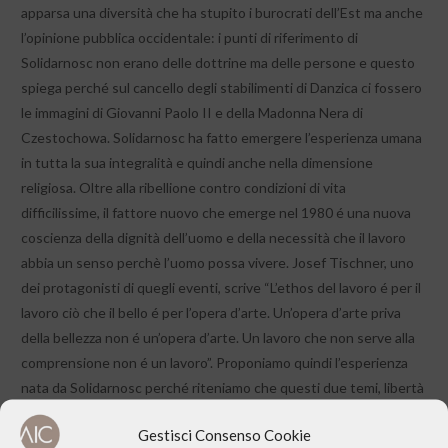
apparsa una diversità che ha stupito i burocrati dell’Est ma anche
l’opinione pubblica occidentale: i punti di riferimento di
Solidarnosc non erano delle dottrine ma delle persone e questo
spiega perché sul cancello degli stabilimenti di Danzica ci fossero
le immagini di Giovanni Paolo II e della Madonna Nera di
Czestochowa. Solidarnosc ha fatto emergere l’esperienza umana
in tutta la sua integralità e quindi anche nella dimensione
religiosa. Oltre alla ribellione contro condizioni di vita
difficilissime, il fattore nuovo che emerge nel 1980 é una nuova
coscienza della dignità dell’uomo e della necessità che il lavoro
abbia un senso perchè l’uomo possa vivere. Josef Tischner, uno
dei protagonisti di quegli eventi, scrive “L’ethos del lavoro é per il
lavoro ciò che il bello é per l’opera d’arte. Un’opera d’arte priva
della bellezza non é un’opera d’arte. Un lavoro che non serve alla
comprensione non é un lavoro”. Proponiamo quindi l’esperienza
nata da Solidarnosc perché riteniamo che questi due temi, libertà
e senso del lavoro, siano quanto mai attuali.
Gestisci Consenso Cookie
(Associazione Rivela)