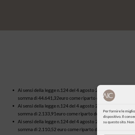
Ai sensi della legge n.124 del 4 agosto 2017 l’
Associazione
somma di 44.641,32euro come riparto del 2/1000 della leg
Ai sensi della legge n.124 del 4 agosto 2017 l’
Associazione
Per fornire le migl
somma di 2.133,91euro come riparto del 5/1000 del 2017
dispositivo. Il cons
Ai sensi della legge n.124 del 4 agosto 2017 l’
Associazione
su questo sito. Non 
somma di 2.110,52 euro come riparto del 5/1000 del 201