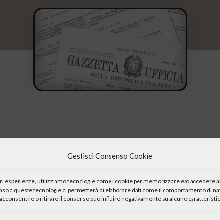
 Italiana Centri Culturali
in data 23 luglio 2018 dichiara di aver r
Gestisci Consenso Cookie
ge del 28 dicembre 2015, n. 208.
 Italiana Centri Culturali
in data 9 giugno 2020 dichiara di aver r
iori esperienze, utilizziamo tecnologie come i cookie per memorizzare e/o accedere al
.
enso a queste tecnologie ci permetterà di elaborare dati come il comportamento di nav
 Italiana Centri Culturali
in data 30 luglio 2020 dichiara di aver r
acconsentire o ritirare il consenso può influire negativamente su alcune caratteristic
8