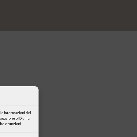
icevuto la
icevuto la
le informazioni del
igazione o ID unici
icevuto la
he e funzioni.