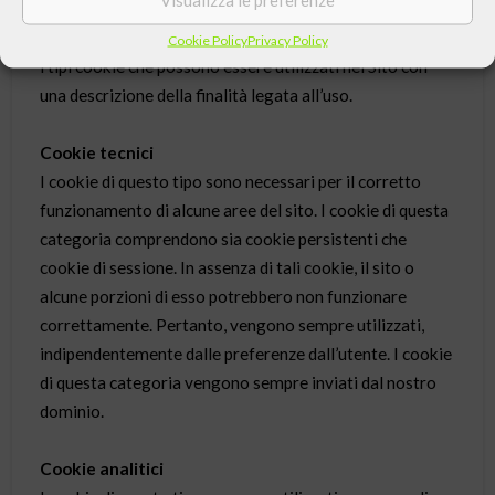
Esistono vari tipi di cookie. Qui di seguito sono riportati
Cookie Policy
Privacy Policy
i tipi cookie che possono essere utilizzati nel Sito con
una descrizione della finalità legata all’uso.
Cookie tecnici
I cookie di questo tipo sono necessari per il corretto
funzionamento di alcune aree del sito. I cookie di questa
categoria comprendono sia cookie persistenti che
cookie di sessione. In assenza di tali cookie, il sito o
alcune porzioni di esso potrebbero non funzionare
correttamente. Pertanto, vengono sempre utilizzati,
indipendentemente dalle preferenze dall’utente. I cookie
di questa categoria vengono sempre inviati dal nostro
dominio.
Cookie analitici