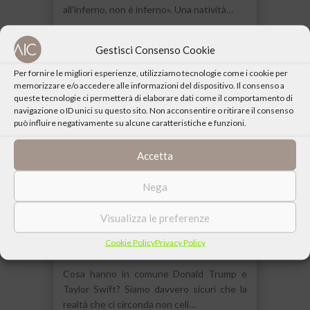
all’inferno, non è inferno». Una natività…
25 NOVEMBRE 2024
Gestisci Consenso Cookie
Per fornire le migliori esperienze, utilizziamo tecnologie come i cookie per
memorizzare e/o accedere alle informazioni del dispositivo. Il consenso a
queste tecnologie ci permetterà di elaborare dati come il comportamento di
navigazione o ID unici su questo sito. Non acconsentire o ritirare il consenso
può influire negativamente su alcune caratteristiche e funzioni.
Accetta
Nega
Visualizza le preferenze
Cookie Policy
Privacy Policy
Novità
Cosa hanno in comune Donald Trump e
Taylor Swift? Siamo davvero sicuri che la
realtà che ci circonda non celi…