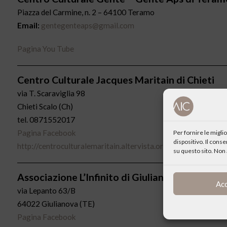
Piazza del Carmine, n. 2 – 64100 Teramo
Email:
gentegenteaps@gmail.com
Pagina You Tube
Centro Culturale Jacques Maritain di Chieti
via T. Scaraviglia 98
Chieti Scalo (Ch)
tel. 0871552017
Pagina Facebook
Per fornire le migl
dispositivo. Il cons
http://centroculturalemaritain.altervista.org/
su questo sito. Non 
Associazione L’Infinito di Giulianova (Te)
Ac
via Lepanto 63/B
64022 Giulianova (TE)
Pagina Facebook