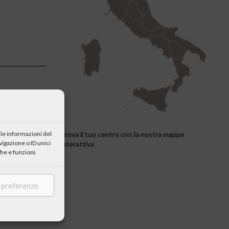
Trova il tuo centro con la nostra mappa
le informazioni del
igazione o ID unici
interattiva
he e funzioni.
e preferenze