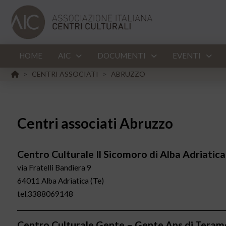
HOME
AIC
DOCUMENTI
EVENTI
HOME
CENTRI ASSOCIATI
ABRUZZO
>
>
Centri associati Abruzzo
Centro Culturale Il Sicomoro di Alba Adriatica
via Fratelli Bandiera 9
64011 Alba Adriatica (Te)
tel.3388069148
Centro Culturale Gente – Gente Aps di Teram