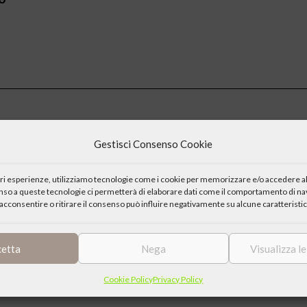
Gestisci Consenso Cookie
iori esperienze, utilizziamo tecnologie come i cookie per memorizzare e/o accedere al
enso a queste tecnologie ci permetterà di elaborare dati come il comportamento di nav
acconsentire o ritirare il consenso può influire negativamente su alcune caratteristic
cetta
Nega
Visualizza l
Cookie Policy
Privacy Policy