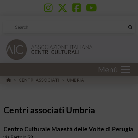
Sub
Search
Menù
HOME
CENTRI ASSOCIATI
UMBRIA
>
>
Centri associati Umbria
Centro Culturale Maestà delle Volte di Perugia
via Bartolo 53