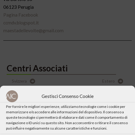
06123 Perugia
Pagina Facebook
ccmdv.blogspot.it
maestadellevolte@gmail.com
Centri Associati
Svizzera
Estero
Gestisci Consenso Cookie
Per fornire le migliori esperienze, utilizziamo tecnologie come i cookie per
memorizzare e/o accedere alle informazioni del dispositivo. Il consenso a
queste tecnologie ci permetterà di elaborare dati come il comportamento di
navigazione o ID unici su questo sito. Non acconsentire o ritirare il consenso
può influire negativamente su alcune caratteristiche e funzioni.