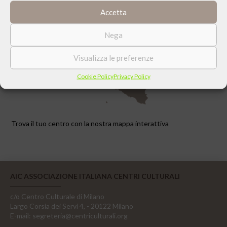
Accetta
Nega
Visualizza le preferenze
Cookie Policy
Privacy Policy
Trova il tuo centro con la nostra mappa interattiva
AIC ASSOCIAZIONE ITALIANA CENTRI CULTURALI
c/o Centro Culturale di Milano
Largo Corsia dei Servi 4, - 20122 Milano
E-mail:
segreteria@centriculturali.org