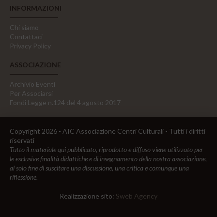
INFORMAZIONI
Chi siamo
Contattaci
Privacy Policy
ASSOCIAZIONE
Archivio Eventi
Per Associarsi
Fondi Legge n.124 del 4 agosto 2017
Copyright 2026 - AIC Associazione Centri Culturali - Tutti i diritti
riservati
Tutto il materiale qui pubblicato, riprodotto e diffuso viene utilizzato per
le esclusive finalità didattiche e di insegnamento della nostra associazione,
al solo fine di suscitare una discussione, una critica e comunque una
riflessione.
Realizzazione sito:
Sweb Agency