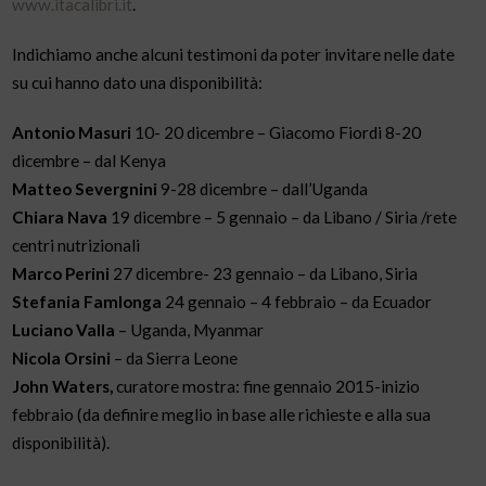
www.itacalibri.it
.
Indichiamo anche alcuni testimoni da poter invitare nelle date
su cui hanno dato una disponibilità:
Antonio Masuri
10- 20 dicembre – Giacomo Fiordi 8-20
dicembre – dal Kenya
Matteo Severgnini
9-28 dicembre – dall’Uganda
Chiara Nava
19 dicembre – 5 gennaio – da Libano / Siria /rete
centri nutrizionali
Marco Perini
27 dicembre- 23 gennaio – da Libano, Siria
Stefania Famlonga
24 gennaio – 4 febbraio – da Ecuador
Luciano Valla
– Uganda, Myanmar
Nicola Orsini
– da Sierra Leone
John Waters,
curatore mostra: fine gennaio 2015-inizio
febbraio (da definire meglio in base alle richieste e alla sua
disponibilità).