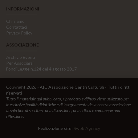
INFORMAZIONI
Chi siamo
Contattaci
Privacy Policy
ASSOCIAZIONE
Archivio Eventi
Per Associarsi
Fondi Legge n.124 del 4 agosto 2017
Copyright 2026 - AIC Associazione Centri Culturali - Tutti i diritti
riservati
Tutto il materiale qui pubblicato, riprodotto e diffuso viene utilizzato per
le esclusive finalità didattiche e di insegnamento della nostra associazione,
al solo fine di suscitare una discussione, una critica e comunque una
riflessione.
Realizzazione sito:
Sweb Agency