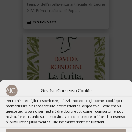
tempo dell’intelligenza artificiale di Leone
XIV Prima Enciclica di Papa…
13 GIUGNO 2026
Gestisci Consenso Cookie
Per fornire le migliori esperienze, utilizziamo tecnologie come i cookie per
memorizzare e/o accedere alle informazioni del dispositivo. Il consenso a
queste tecnologie ci permetterà di elaborare dati come il comportamento di
navigazione o ID unici su questo sito. Non acconsentire o ritirare il consenso
Davide Rondoni La ferita, la letizia Faccia a
può influire negativamente su alcune caratteristiche e funzioni.
faccia con San Francesco, poeta di Dio e
del mondo Fazi Editore…