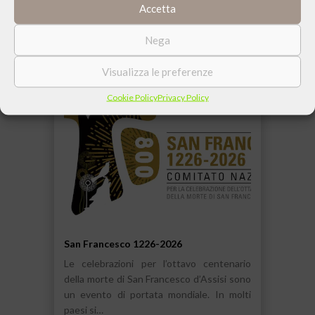
Accetta
30 SETTEMBRE 2025
Nega
Visualizza le preferenze
Cookie Policy
Privacy Policy
San Francesco 1226-2026
Le celebrazioni per l’ottavo centenario
della morte di San Francesco d’Assisi sono
un evento di portata mondiale. In molti
paesi si…