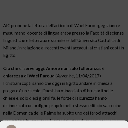
AIC propone la lettura dell’articolo di Wael Farouq, egiziano e
musulmano, docente di lingua araba presso la Facoltà di scienze
linguistiche e letterature straniere dell’Università Cattolica di
Milano, in relazione ai recenti eventi accaduti ai cristiani copti in
Egitto.
Ciò che ci serve oggi. Amore non solo tolleranza. E
chiarezza di Wael Farouq
(Avvenire, 11/04/2017)
I cristiani copti sanno che oggi in Egitto andare in chiesa a
pregare è un rischio. Daesh ha minacciato di bruciarli nelle
chiese e, solo dieci giorni fa, le forze di sicurezza hanno
disinnescato un ordigno proprio nello stesso edificio sacro che
nella Domenica delle Palme ha subito uno dei feroci attacchi
terroristici. Eppure, i cristiani egiziani continuano a recarsi in
chiesa per pregare. La Domenica delle Palme è un giorno