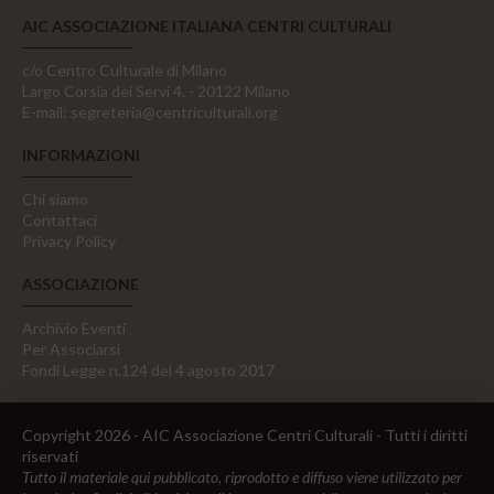
AIC ASSOCIAZIONE ITALIANA CENTRI CULTURALI
c/o Centro Culturale di Milano
Largo Corsia dei Servi 4, - 20122 Milano
E-mail:
segreteria@centriculturali.org
INFORMAZIONI
Chi siamo
Contattaci
Privacy Policy
ASSOCIAZIONE
Archivio Eventi
Per Associarsi
Fondi Legge n.124 del 4 agosto 2017
Copyright 2026 - AIC Associazione Centri Culturali - Tutti i diritti
riservati
Tutto il materiale qui pubblicato, riprodotto e diffuso viene utilizzato per