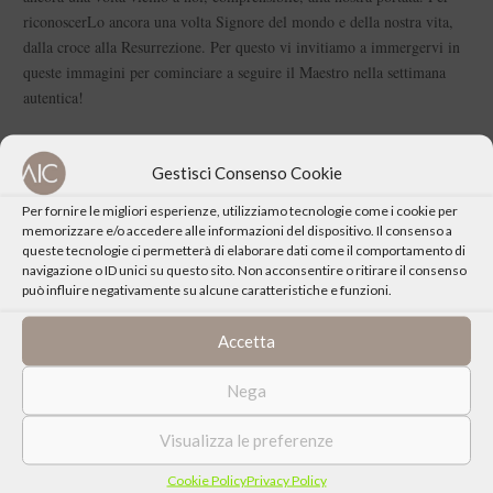
riconoscerLo ancora una volta Signore del mondo e della nostra vita,
dalla croce alla Resurrezione. Per questo vi invitiamo a immergervi in
queste immagini per cominciare a seguire il Maestro nella settimana
autentica!
Gestisci Consenso Cookie
Per fornire le migliori esperienze, utilizziamo tecnologie come i cookie per
CONDIVIDI QUESTO EVENTO
memorizzare e/o accedere alle informazioni del dispositivo. Il consenso a
queste tecnologie ci permetterà di elaborare dati come il comportamento di
navigazione o ID unici su questo sito. Non acconsentire o ritirare il consenso
può influire negativamente su alcune caratteristiche e funzioni.
Accetta
Nega
Visualizza le preferenze
Cookie Policy
Privacy Policy