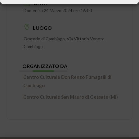
DATA
Domenica 24 Marzo 2024 ore 16:00
LUOGO
Oratorio di Cambiago, Via Vittorio Veneto,
Cambiago
ORGANIZZATO DA
Centro Culturale Don Renzo Fumagalli di
Cambiago
Centro Culturale San Mauro di Gessate (Mi)