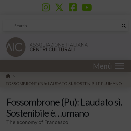
Sub
Search
Menù
HOME
>
FOSSOMBRONE (PU): LAUDATO SÌ. SOSTENIBILE È...UMANO
Fossombrone (Pu): Laudato sì.
Sostenibile è…umano
The economy of Francesco