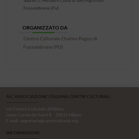
Sala BCC Metauro Chisa di Sant’Agostino
Fossombrone (Pu)
ORGANIZZATO DA
Centro Culturale Charles Peguy di
Fossombrone (PU)
AIC ASSOCIAZIONE ITALIANA CENTRI CULTURALI
c/o Centro Culturale di Milano
Largo Corsia dei Servi 4, - 20122 Milano
E-mail:
segreteria@centriculturali.org
INFORMAZIONI