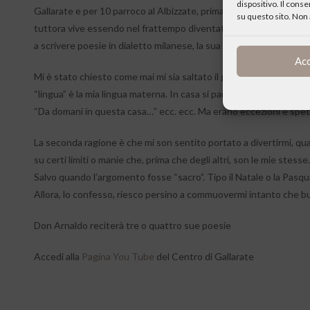
dispositivo. Il cons
Gallarate e per 10 parroco al Albizzate, prima di approdare a Mil
su questo sito. Non 
tuttora vive essendo nel frattempo diventato emerito. Tra una mess
a scrivere poesie in dialetto milanese, la sua lingua natia.
Ac
Mi è stato chiesto come mai mi sia saltato il ghiribizzo di cimenta
“lingua” è la mia lingua materna. In casa si parlava solo dialett
“Da domani in questa casa…” ecc. ecc. Ma erano eccezioni e spett
La seconda ragione è che mi son sentito portato a divertirmi, qua
su certi limiti o manie che, prima che degli altri, son le mie stesse.
Salvo quando l’argomento fosse “sacro”. Tipo il Natale o la Pasqu
Allora, lo confesso, riesco persino a commuovermi intanto che bu
Don Arnaldo reciterà tre o quattro sue poesie
Accedi alla
Pagina You Tube
del Centro di Gallarate