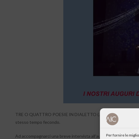
TRE O QUATTRO POESIE IN DIALETTO (…MA CON TRADUZIONE…) pe
stesso tempo fecondo.
Per fornire le migl
Ad accompagnarci una breve intervista all’autore, don Arnaldo Mar