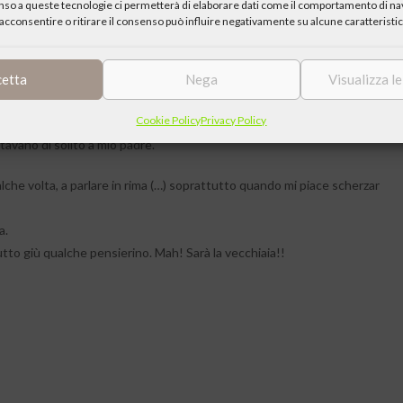
enso a queste tecnologie ci permetterà di elaborare dati come il comportamento di nav
ano in qualità di prevosto di santa Maria Rossa in Crescenzago, dove
acconsentire o ritirare il consenso può influire negativamente su alcune caratteristic
a e l’altra, tra una confessione e la successiva, il Nostro si diletta
cetta
Nega
Visualizza l
rmi con qualche rima in dialetto milanese. La prima ragione è che tale
Cookie Policy
Privacy Policy
o. Tranne quando occorresse qualche… dichiarazione importante! Tipo:
avano di solito a mio padre.
lche volta, a parlare in rima (…) soprattutto quando mi piace scherzar
a.
tto giù qualche pensierino. Mah! Sarà la vecchiaia!!