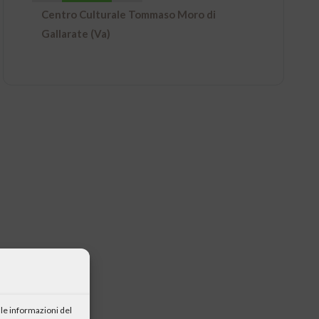
Centro Culturale Tommaso Moro di
Gallarate (Va)
le informazioni del