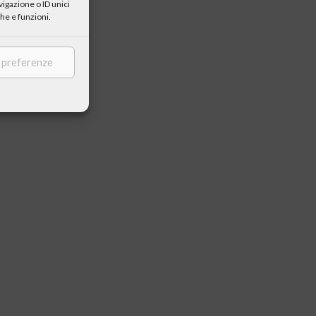
igazione o ID unici
he e funzioni.
e preferenze