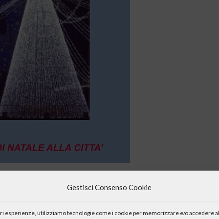
r salutarci al termine di questo “annus horribilis”, ma allo
Gestisci Consenso Cookie
iori esperienze, utilizziamo tecnologie come i cookie per memorizzare e/o accedere al
tinelli, vecchio (lui non si offende) prete per 20 anni presente a