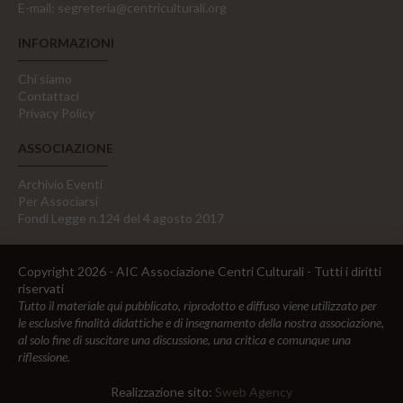
E-mail:
segreteria@centriculturali.org
INFORMAZIONI
Chi siamo
Contattaci
Privacy Policy
ASSOCIAZIONE
Archivio Eventi
Per Associarsi
Fondi Legge n.124 del 4 agosto 2017
Copyright 2026 - AIC Associazione Centri Culturali - Tutti i diritti
riservati
Tutto il materiale qui pubblicato, riprodotto e diffuso viene utilizzato per
le esclusive finalità didattiche e di insegnamento della nostra associazione,
al solo fine di suscitare una discussione, una critica e comunque una
riflessione.
Realizzazione sito:
Sweb Agency