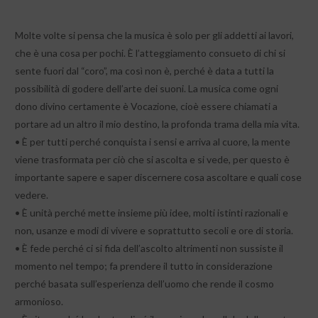
Molte volte si pensa che la musica è solo per gli addetti ai lavori,
che è una cosa per pochi. È l’atteggiamento consueto di chi si
sente fuori dal “coro”, ma così non è, perché è data a tutti la
possibilità di godere dell’arte dei suoni. La musica come ogni
dono divino certamente è Vocazione, cioè essere chiamati a
portare ad un altro il mio destino, la profonda trama della mia vita.
• È per tutti perché conquista i sensi e arriva al cuore, la mente
viene trasformata per ciò che si ascolta e si vede, per questo è
importante sapere e saper discernere cosa ascoltare e quali cose
vedere.
• È unità perché mette insieme più idee, molti istinti razionali e
non, usanze e modi di vivere e soprattutto secoli e ore di storia.
• È fede perché ci si fida dell’ascolto altrimenti non sussiste il
momento nel tempo; fa prendere il tutto in considerazione
perché basata sull’esperienza dell’uomo che rende il cosmo
armonioso.