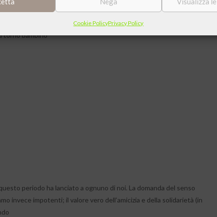
cetta
Nega
Visualizza l
ui la poesia, riproponiamo ad un anno di distanza, un bellissimo
Cookie Policy
Privacy Policy
vid torno bambino
he questo periodo ha lanciato a ognuno di noi. La domanda del senso
o invece impotenti; il valore vero dell’amicizia e della solidarietà (in
ondo