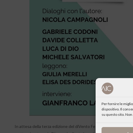
Per fornire le migl
dispositivo. Il cons
su questo sito. Non 
In attesa della terza edizione del diVento Festival che si svolgerà