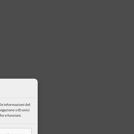
le informazioni del
igazione o ID unici
he e funzioni.