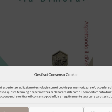
Gestisci Consenso Cookie
iori esperienze, utilizziamo tecnologie come i cookie per memorizzare e/o accedere al
enso a queste tecnologie ci permetterà di elaborare dati come il comportamento di nav
acconsentire o ritirare il consenso può influire negativamente su alcune caratteristic
 a Tolentino a luglio,