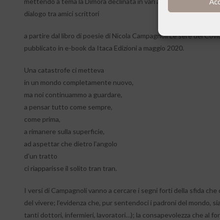
Ac
mettendo a tema la Dimora declinata in vari ambiti artistici, tra c
dialogo tra amici scrittori
a partire dal libro di poesie di Nicola Campagnoli Le sere del Co
pubblicato in e-book da Itaca Edizioni a maggio 2020.
Una catastrofe ci metteva
in un mondo completamente nuovo,
ma noi continuammo a guardare,
a pensar tutto come sempre,
come prima,
a rimanere sulla superficie,
ad aspettar che dietro l’angolo
d’un tratto
ci riapparisse il solito tran tran.
I versi di Campagnoli vanno a cercare i segni forti della sfida c
del vivere; l’evidenza che, pur sentendoci i padroni del mondo, siam
tanti dottori, infermieri, lavoratori…); la consapevolezza che al f