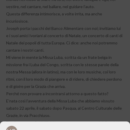
vestire, nel cantare, nel ballare, nel guidare l’auto.
Questa differenza intimorisce, a volte irrita, ma anche
incuriosisce.
Joseph porta i pacchi del Banco Alimentare con noi; invitiamo lui
e i suoi amici Ivoriani al concerto di Natale, un concerto di canti di
Natale dei popoli di tutta Europa. Ci dice: anche noi potremmo
cantare i nostri canti.
Mi viene in mente la Missa Luba, scritta da un frate belga in
missione fra i Luba del Congo, scritta con le stesse parole della
nostra Messa (allora in latino), ma con le loro musiche, coi loro
ritmi, con il loro modo di piangere e di ridere, di chiedere perdono
e di gioire per la Grazia che arriva.
Perché non provare a incontrarsi attorno a questo fatto?
E’nata così l’avventura della Missa Luba che abbiamo vissuto
sabato 22 aprile, il sabato dopo Pasqua, al Centro Culturale delle
Grazie, in via Pracchiuso.
E’ un’avventura fin dall’inizio: per cantare e suonare la Missa Luba
troviamo un gruppo guidato da Badara Seck, figlio di una famiglia