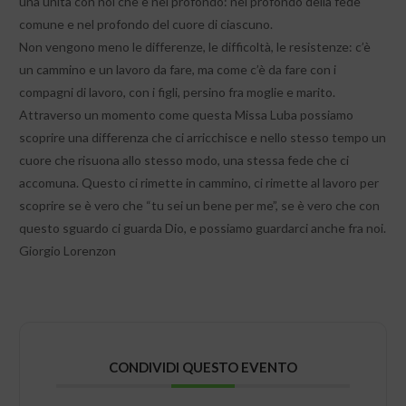
una unità con noi che è nel profondo: nel profondo della fede
comune e nel profondo del cuore di ciascuno.
Non vengono meno le differenze, le difficoltà, le resistenze: c’è
un cammino e un lavoro da fare, ma come c’è da fare con i
compagni di lavoro, con i figli, persino fra moglie e marito.
Attraverso un momento come questa Missa Luba possiamo
scoprire una differenza che ci arricchisce e nello stesso tempo un
cuore che risuona allo stesso modo, una stessa fede che ci
accomuna. Questo ci rimette in cammino, ci rimette al lavoro per
scoprire se è vero che “tu sei un bene per me”, se è vero che con
questo sguardo ci guarda Dio, e possiamo guardarci anche fra noi.
Giorgio Lorenzon
CONDIVIDI QUESTO EVENTO