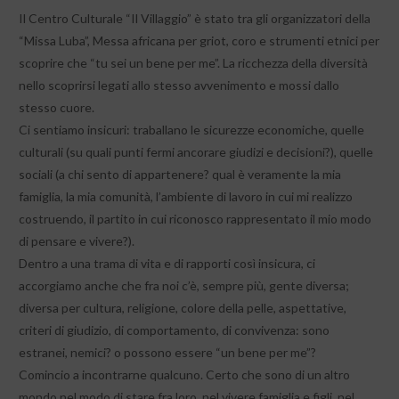
Il Centro Culturale “Il Villaggio” è stato tra gli organizzatori della
“Missa Luba”, Messa africana per griot, coro e strumenti etnici per
scoprire che “tu sei un bene per me”. La ricchezza della diversità
nello scoprirsi legati allo stesso avvenimento e mossi dallo
stesso cuore.
Ci sentiamo insicuri: traballano le sicurezze economiche, quelle
culturali (su quali punti fermi ancorare giudizi e decisioni?), quelle
sociali (a chi sento di appartenere? qual è veramente la mia
famiglia, la mia comunità, l’ambiente di lavoro in cui mi realizzo
costruendo, il partito in cui riconosco rappresentato il mio modo
di pensare e vivere?).
Dentro a una trama di vita e di rapporti così insicura, ci
accorgiamo anche che fra noi c’è, sempre più, gente diversa;
diversa per cultura, religione, colore della pelle, aspettative,
criteri di giudizio, di comportamento, di convivenza: sono
estranei, nemici? o possono essere “un bene per me”?
Comincio a incontrarne qualcuno. Certo che sono di un altro
mondo nel modo di stare fra loro, nel vivere famiglia e figli, nel