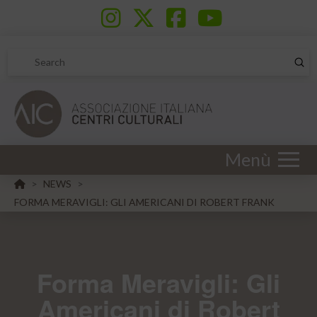
Sub
Search
Menù
HOME
NEWS
>
>
FORMA MERAVIGLI: GLI AMERICANI DI ROBERT FRANK
Forma Meravigli: Gli
Americani di Robert