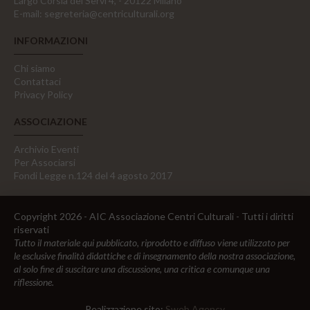
Largo Corsia dei Servi 4, - 20122 Milano
E-mail:
segreteria@centriculturali.org
INFORMAZIONI
Chi siamo
Contattaci
Privacy Policy
ASSOCIAZIONE
Archivio Eventi
Per Associarsi
Fondi Legge n.124 del 4 agosto 2017
Copyright 2026 - AIC Associazione Centri Culturali - Tutti i diritti
riservati
Tutto il materiale qui pubblicato, riprodotto e diffuso viene utilizzato per
le esclusive finalità didattiche e di insegnamento della nostra associazione,
al solo fine di suscitare una discussione, una critica e comunque una
riflessione.
Realizzazione sito:
Sweb Agency