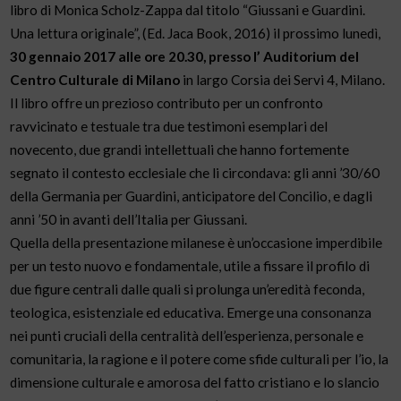
libro di Monica Scholz-Zappa dal titolo “Giussani e Guardini.
Una lettura originale”, (Ed. Jaca Book, 2016) il prossimo lunedì,
30 gennaio 2017 alle ore 20.30, presso l’ Auditorium del
Centro Culturale di Milano
in largo Corsia dei Servi 4, Milano.
Il libro offre un prezioso contributo per un confronto
ravvicinato e testuale tra due testimoni esemplari del
novecento, due grandi intellettuali che hanno fortemente
segnato il contesto ecclesiale che li circondava: gli anni ’30/60
della Germania per Guardini, anticipatore del Concilio, e dagli
anni ’50 in avanti dell’Italia per Giussani.
Quella della presentazione milanese è un’occasione imperdibile
per un testo nuovo e fondamentale, utile a fissare il profilo di
due figure centrali dalle quali si prolunga un’eredità feconda,
teologica, esistenziale ed educativa. Emerge una consonanza
nei punti cruciali della centralità dell’esperienza, personale e
comunitaria, la ragione e il potere come sfide culturali per l’io, la
dimensione culturale e amorosa del fatto cristiano e lo slancio