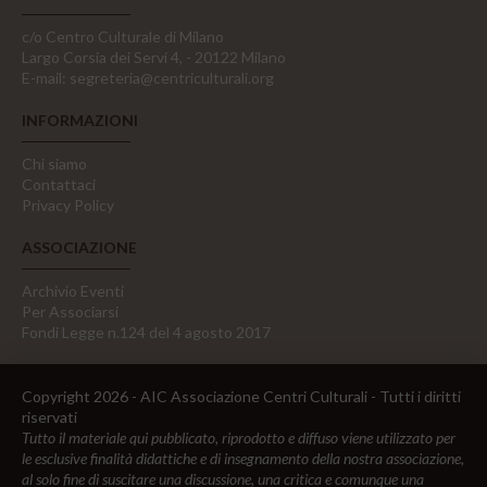
c/o Centro Culturale di Milano
Largo Corsia dei Servi 4, - 20122 Milano
E-mail:
segreteria@centriculturali.org
INFORMAZIONI
Chi siamo
Contattaci
Privacy Policy
ASSOCIAZIONE
Archivio Eventi
Per Associarsi
Fondi Legge n.124 del 4 agosto 2017
Copyright 2026 - AIC Associazione Centri Culturali - Tutti i diritti
riservati
Tutto il materiale qui pubblicato, riprodotto e diffuso viene utilizzato per
le esclusive finalità didattiche e di insegnamento della nostra associazione,
al solo fine di suscitare una discussione, una critica e comunque una