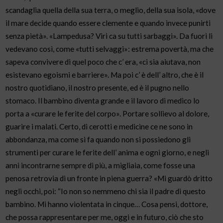
scandaglia quella della sua terra, o meglio, della sua isola, «dove
il mare decide quando essere clemente e quando invece punirti
senza pietà». «Lampedusa? Viri ca su tutti sarbaggi». Da fuori li
vedevano così, come «tutti selvaggi»: estrema povertà, ma che
sapeva convivere di quel poco che c’ era, «ci sia aiutava, non
esistevano egoismi e barriere». Ma poi c’ è dell’ altro, che è il
nostro quotidiano, il nostro presente, ed è il pugno nello
stomaco. Il bambino diventa grande e il lavoro di medico lo
porta a «curare le ferite del corpo». Portare sollievo al dolore,
guarire i malati. Certo, di cerotti e medicine ce ne sono in
abbondanza, ma come si fa quando non si possiedono gli
strumenti per curare le ferite dell’ anima e ogni giorno, e negli
anni incontrarne sempre di più, a migliaia, come fosse una
penosa retrovia di un fronte in piena guerra? «Mi guardò dritto
negli occhi, poi: “Io non so nemmeno chi sia il padre di questo
bambino. Mi hanno violentata in cinque… Cosa pensi, dottore,
che possa rappresentare per me, oggi e in futuro, ciò che sto