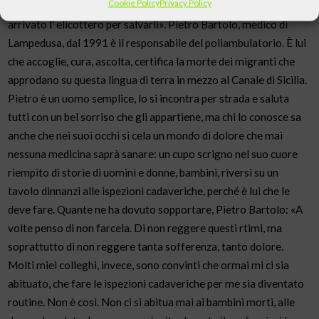
Cookie Policy
Privacy Policy
che tormentava quell’ uomo era che pochi minuti dopo era
arrivato l’ elicottero per salvarli». Pietro Bartolo, medico di
Lampedusa, dal 1991 è il responsabile del poliambulatorio. È lui
che accoglie, cura, ascolta, certifica la morte dei migranti che
approdano su questa lingua di terra in mezzo al Canale di Sicilia.
Pietro è un uomo semplice, lo si incontra per strada e saluta
tutti con un bel sorriso che gli appartiene, ma chi lo conosce sa
anche che nei suoi occhi si cela un mondo di dolore che mai
nessuna medicina saprà sanare: un cupo scrigno nel suo cuore
riempito di storie di uomini e donne, bambini, riversi su un
tavolo dinnanzi alle ispezioni cadaveriche, perché è lui che le
deve fare. Quante ne ha dovuto sopportare, Pietro Bartolo: «A
volte penso di non farcela. Di non reggere questi rtimi, ma
soprattutto di non reggere tanta sofferenza, tanto dolore.
Molti miei colleghi, invece, sono convinti che ormai mi ci sia
abituato, che fare le ispezioni cadaveriche per me sia diventato
routine. Non è così. Non ci si abitua mai ai bambini morti, alle