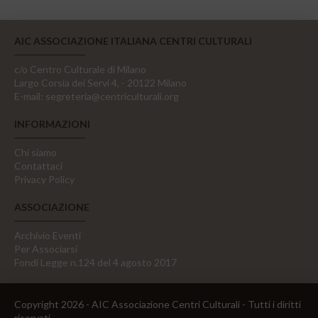
AIC ASSOCIAZIONE ITALIANA CENTRI CULTURALI
c/o Centro Culturale di Milano
Largo Corsia dei Servi 4, - 20122 Milano
E-mail:
segreteria@centriculturali.org
INFORMAZIONI
Chi siamo
Contattaci
Privacy Policy
ASSOCIAZIONE
Archivio Eventi
Per Associarsi
Fondi Legge n.124 del 4 agosto 2017
Copyright 2026 - AIC Associazione Centri Culturali - Tutti i diritti
riservati