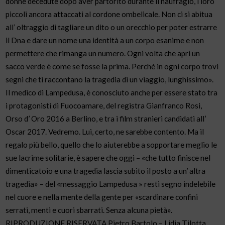
donne decedute dopo aver partorito durante il naufragio, i loro
piccoli ancora attaccati al cordone ombelicale. Non ci si abitua
all’ oltraggio di tagliare un dito o un orecchio per poter estrarre
il Dna e dare un nome una identità a un corpo esanime e non
permettere che rimanga un numero. Ogni volta che apri un
sacco verde è come se fosse la prima. Perché in ogni corpo trovi
segni che ti raccontano la tragedia di un viaggio, lunghissimo».
Il medico di Lampedusa, è conosciuto anche per essere stato tra
i protagonisti di Fuocoamare, del registra Gianfranco Rosi,
Orso d’ Oro 2016 a Berlino, e tra i film stranieri candidati all’
Oscar 2017. Vedremo. Lui, certo, ne sarebbe contento. Ma il
regalo più bello, quello che lo aiuterebbe a sopportare meglio le
sue lacrime solitarie, è sapere che oggi – «che tutto finisce nel
dimenticatoio e una tragedia lascia subito il posto a un’ altra
tragedia» – del «messaggio Lampedusa » resti segno indelebile
nel cuore e nella mente della gente per «scardinare confini
serrati, menti e cuori sbarrati. Senza alcuna pietà».
RIPRODUZIONE RISERVATA Pietro Bartolo – Lidia Tilotta