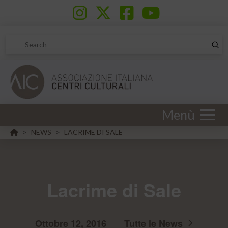
Sub
Search
Menù
HOME
NEWS
LACRIME DI SALE
>
>
Lacrime di Sale
Ottobre 12, 2016
Tutte le News