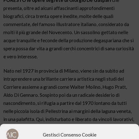
presenta, oltre ad alcuni affascinanti approfondimenti
biografici, circa trenta opere inedite, molte delle quali
commentate, del famoso illustratore italiano, considerato da
molti il più grande del Novecento. Un sassolino gettato nelle
acque tranquille e feconde della produzione degaspariana che si
spera possa dar vita a grandi cerchi concentrici di sana curiosità
e vero interesse.
Nato nel 1927 in provincia di Milano, viene sin da subito ad
intraprendere una brillante carriera artistica negli studi del
Corriere assieme a grandi come Walter Molino, Hugo Pratt,
Aldo Di Gennaro. Sospinto poi da un radicale desiderio di
nascondimento, si rifugia a partire dal 1970 lontano da tutti
nelle piccola isola di Pellestrina ai margini della laguna veneta,
in una palafitta. Qui, indisturbato e liberato da vincoli lavorativi,
conduce una bizzarra vita bohèmien fatta di stracci e coronata
Gestisci Consenso Cookie
dal chiacchiericcio della gente. Continua inoltre, all’insaputa dei