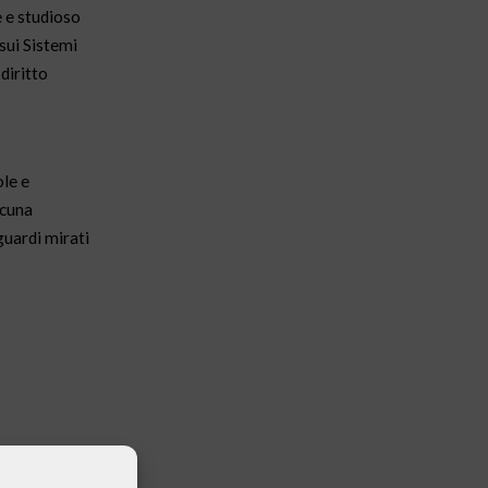
e e studioso
 sui Sistemi
diritto
ole e
scuna
guardi mirati