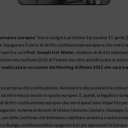
overnance europea
” che si svolgerà ad Urbino il prossimo 11 aprile 2
r inaugurare il corso di diritto costituzionale europeo e che vedrà la
opei fra cui il
Prof. Joseph H.H. Weiler
, studioso di diritto internaz
ersity Institute (EUI) di Firenze che oltre ad indirizzare la lezione
realizzata in occasione del Meeting di Rimini 2015 che sarà in
a e propria crisi costituzionale. Ad essere in discussione è la stessa
da oltre mezzo secolo lo spazio europeo. E, quindi, la legalità e la le
rso di diritto costituzionale europeo che verrà quest’anno impartito per
auguralo, insieme ai docenti di Urbino (Antonio Cantaro, Giuseppe Gil
, con delle Lectiones che intendono riabilitare un’antica e autorevol
ro Buelga, costituzionalista spagnolo tra i più apprezzati in Europa 