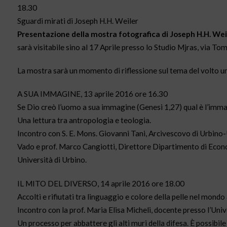
18.30
Sguardi mirati di Joseph H.H. Weiler
Presentazione della mostra fotografica di Joseph H.H. Wei
sarà visitabile sino al 17 Aprile presso lo Studio Mjras, via To
La mostra sarà un momento di riflessione sul tema del volto uma
A SUA IMMAGINE, 13 aprile 2016 ore 16.30
Se Dio creò l’uomo a sua immagine (Genesi 1,27) qual è l’imma
Una lettura tra antropologia e teologia.
Incontro con S. E. Mons. Giovanni Tani, Arcivescovo di Urbino
Vado e prof. Marco Cangiotti, Direttore Dipartimento di Econo
Università di Urbino.
IL MITO DEL DIVERSO, 14 aprile 2016 ore 18.00
Accolti e rifiutati tra linguaggio e colore della pelle nel mondo 
Incontro con la prof. Maria Elisa Micheli, docente presso l’Univ
Un processo per abbattere gli alti muri della difesa. È possibil