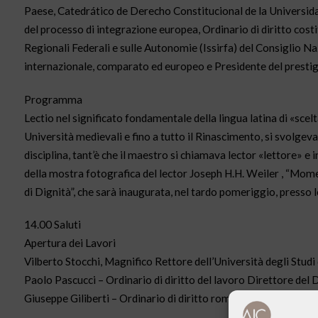
Paese, Catedrático de Derecho Constitucional de la Universida
del processo di integrazione europea, Ordinario di diritto costi
Regionali Federali e sulle Autonomie (Issirfa) del Consiglio Naz
internazionale, comparato ed europeo e Presidente del prestigi
Programma
Lectio nel significato fondamentale della lingua latina di «scel
Università medievali e fino a tutto il Rinascimento, si svolge
disciplina, tant’è che il maestro si chiamava lector «lettore» e
della mostra fotografica del lector Joseph H.H. Weiler , “Mom
di Dignità”, che sarà inaugurata, nel tardo pomeriggio, presso l
14.00 Saluti
Apertura dei Lavori
Vilberto Stocchi, Magnifico Rettore dell’Università degli Studi
Paolo Pascucci – Ordinario di diritto del lavoro Direttore del
Giuseppe Giliberti – Ordinario di diritto romano e diritti dell’