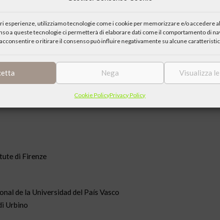
iori esperienze, utilizziamo tecnologie come i cookie per memorizzare e/o accedere al
enso a queste tecnologie ci permetterà di elaborare dati come il comportamento di nav
ersità di Urbino Direttore della Collana Critica Europea
acconsentire o ritirare il consenso può influire negativamente su alcune caratteristic
EO
cetta
Nega
Visualizza l
versità di Teramo Direttore dell’Issirfa – Istituto di Studi sui Sistem
Cookie Policy
Privacy Policy
tute di Firenze
nal de la Universidad del País Vasco
di Urbino