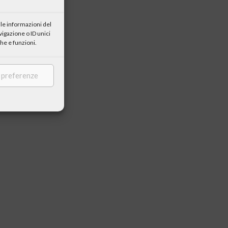
le informazioni del
igazione o ID unici
he e funzioni.
e preferenze
i Regionali