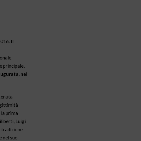
016. Il
ionale,
 principale,
augurata, nel
 tenuta
gittimità
 la prima
iberti, Luigi
e tradizione
e nel suo