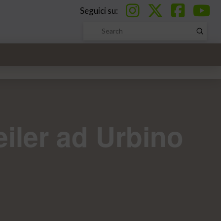
Seguici su:
Submi
Search
eiler ad Urbino