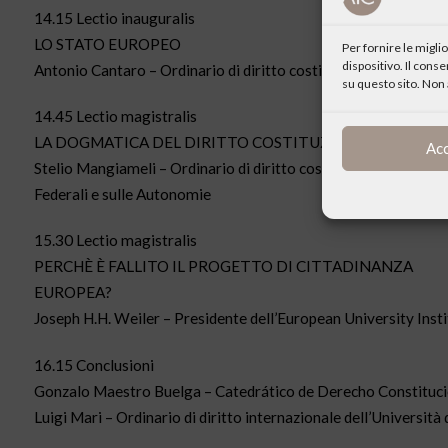
14.15 Lectio inauguralis
LO STATO EUROPEO
Per fornire le migl
dispositivo. Il cons
Antonio Cantaro – Ordinario di diritto costituzionale dell’Univ
su questo sito. Non 
14.45 Lectio magistralis
LA DOGMATICA DEL DIRITTO COSTITUZIONALE EUROP
Ac
Stelio Mangiameli – Ordinario di diritto costituzionale dell’Uni
Federali e sulle Autonomie
15.30 Lectio magistralis
PERCHÈ È FALLITO IL PROGETTO DI CITTADINANZA
EUROPEA?
Joseph H.H. Weiler – Presidente dell’European University Insti
16.15 Conclusioni
Gonzalo Maestro Buelga – Catedrático de Derecho Constitucio
Luigi Mari – Ordinario di diritto internazionale dell’Università 