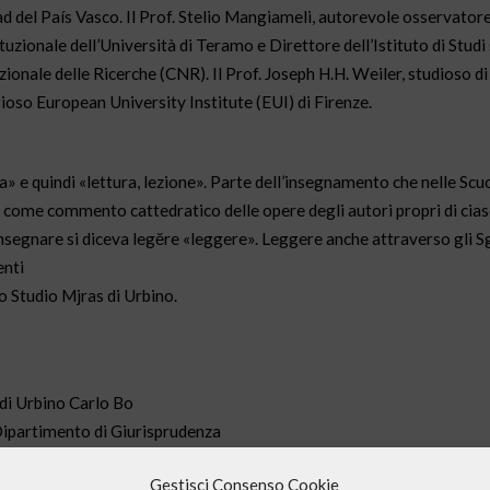
d del País Vasco. Il Prof. Stelio Mangiameli, autorevole osservator
tuzionale dell’Università di Teramo e Direttore dell’Istituto di Studi
ionale delle Ricerche (CNR). Il Prof. Joseph H.H. Weiler, studioso di 
oso European University Institute (EUI) di Firenze.
ta» e quindi «lettura, lezione». Parte dell’insegnamento che nelle Scu
va come commento cattedratico delle opere degli autori propri di cia
 insegnare si diceva legĕre «leggere». Leggere anche attraverso gli S
enti
o Studio Mjras di Urbino.
 di Urbino Carlo Bo
 Dipartimento di Giurisprudenza
antichità Presidente della Scuola di Giurisprudenza
Gestisci Consenso Cookie