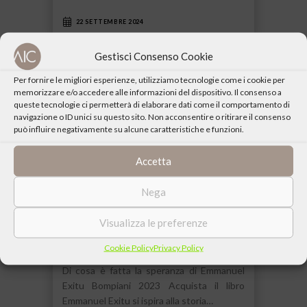
22 SETTEMBRE 2024
Gestisci Consenso Cookie
Per fornire le migliori esperienze, utilizziamo tecnologie come i cookie per
memorizzare e/o accedere alle informazioni del dispositivo. Il consenso a
queste tecnologie ci permetterà di elaborare dati come il comportamento di
navigazione o ID unici su questo sito. Non acconsentire o ritirare il consenso
può influire negativamente su alcune caratteristiche e funzioni.
Accetta
Nega
Visualizza le preferenze
Il romanzo di Cicely Saunders –
Cookie Policy
Privacy Policy
Presentazioni
Di cosa è fatta la speranza di Emmanuel
Exitu Bompiani 2023 Acquista il libro
Emmanuel Exitu si ispira alla storia…