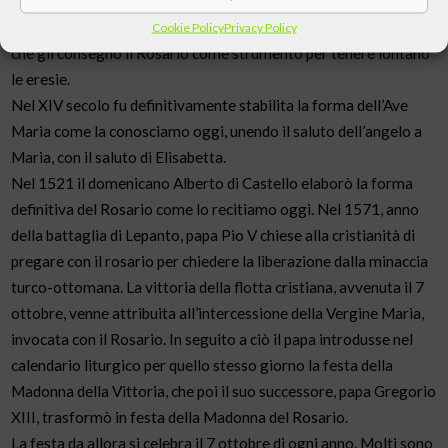
Domenicani a indicare alla tradizione popolare l’uso del
Rosario; nel 1214 egli ricevette un’apparizione della Madonna
Cookie Policy
Privacy Policy
che gli consegnò il Rosario come strumento per tenere lontano
le eresie.
Nel XIV secolo fu definitivamente stabilita la forma dell’Ave
Maria come la conosciamo oggi, unendo il saluto dell’angelo a
Maria, con il saluto di Elisabetta.
Nel 1521 il domenicano Alberto di Castello elaborò la forma
definitiva del Rosario come lo recitiamo oggi. Nel 1571, anno
della battaglia di Lepanto, papa Pio V chiese alla cristianità di
pregare con il rosario per chiedere la liberazione dalla minaccia
turco-ottomana. La vittoria della flotta cristiana, avvenuta il 7
ottobre, venne attribuita all’intercessione della Vergine Maria,
invocata con il Rosario. In seguito a ciò il papa introdusse nel
calendario liturgico per quello stesso giorno la festa della
Madonna della Vittoria, che poi il suo successore, papa Gregorio
XIII, trasformò in festa della Madonna del Rosario.
La festa da allora si celebra il 7 ottobre di ogni anno. Molti sono