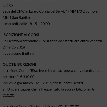
Luogo
Sede del CMC in Largo Corsia dei Servi, 4 (MM1/3 Duomo e
MM1 San Babila)
il martedì, dalle 18.15 – 20.00
ISCRIZIONE AI CORSI
Le Iscrizioni entrambe i Corsi sono da effettuare entro venerdì
2 marzo 2018
I posti sono limitati
QUOTE ISCRIZIONI
Iscrizione Corso “Riscrivere la realtà, l’opera convincente, la tua
scrittura” : € 310.00
Per chi è già Amico CMC 2017, per studenti iscritti
all’Università, per chi ha frequentato la scorsa Edizione : €
210.00
Iscrizione Corso “Scrivipubblicando2” : € 400.00