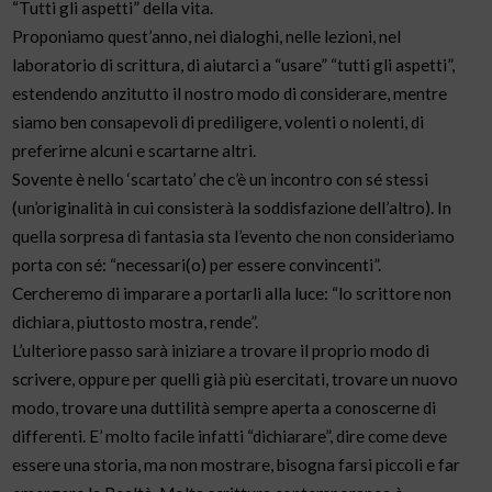
“Tutti gli aspetti” della vita.
Proponiamo quest’anno, nei dialoghi, nelle lezioni, nel
laboratorio di scrittura, di aiutarci a “usare” “tutti gli aspetti”,
estendendo anzitutto il nostro modo di considerare, mentre
siamo ben consapevoli di prediligere, volenti o nolenti, di
preferirne alcuni e scartarne altri.
Sovente è nello ‘scartato’ che c’è un incontro con sé stessi
(un’originalità in cui consisterà la soddisfazione dell’altro). In
quella sorpresa di fantasia sta l’evento che non consideriamo
porta con sé: “necessari(o) per essere convincenti”.
Cercheremo di imparare a portarli alla luce: “lo scrittore non
dichiara, piuttosto mostra, rende”.
L’ulteriore passo sarà iniziare a trovare il proprio modo di
scrivere, oppure per quelli già più esercitati, trovare un nuovo
modo, trovare una duttilità sempre aperta a conoscerne di
differenti. E’ molto facile infatti “dichiarare”, dire come deve
essere una storia, ma non mostrare, bisogna farsi piccoli e far