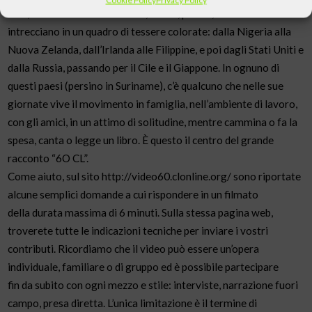
altri, in Italia e all’estero. Volti, storie, parole, avvenimenti che si
intrecciano in un quadro di tessere colorate: dalla Nigeria alla
Nuova Zelanda, dall’Irlanda alle Filippine, e poi dagli Stati Uniti e
dalla Russia, passando per il Cile e il Giappone. In ognuno di
questi paesi (persino in Suriname), c’è qualcuno che nelle sue
giornate vive il movimento in famiglia, nell’ambiente di lavoro,
con gli amici, in un attimo di solitudine, mentre cammina o fa la
spesa, canta o legge un libro. È questo il centro del grande
racconto “6O CL”.
Come aiuto, sul sito http://video60.clonline.org/ sono riportate
alcune semplici domande a cui rispondere in un filmato
della durata massima di 6 minuti. Sulla stessa pagina web,
troverete tutte le indicazioni tecniche per inviare i vostri
contributi. Ricordiamo che il video può essere un’opera
individuale, familiare o di gruppo ed è possibile partecipare
fin da subito con ogni mezzo e stile: interviste, narrazione fuori
campo, presa diretta. L’unica limitazione è il termine di