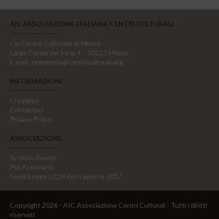
AIC ASSOCIAZIONE ITALIANA CENTRI CULTURALI
c/o Centro Culturale di Milano
Largo Corsia dei Servi 4, - 20122 Milano
E-mail:
segreteria@centriculturali.org
INFORMAZIONI
Chi siamo
Contattaci
Privacy Policy
ASSOCIAZIONE
Archivio Eventi
Per Associarsi
Fondi Legge n.124 del 4 agosto 2017
Copyright 2026 - AIC Associazione Centri Culturali - Tutti i diritti
riservati