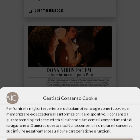
1 SETTEMBRE 2023
Gestisci Consenso Cookie
Dona Nobis Pacem – 7/9/23
Per fornire le migliori esperienze, utilizziamo tecnologie come i cookie per
memorizzare e/o accedere alle informazioni del dispositivo. Il consenso a
DONA NOBIS PACEM Insieme in cammino
queste tecnologie ci permetterà di elaborare dati come il comportamento di
per la Pace «I figli amati da Dio operano
navigazione o ID unici su questo sito. Non acconsentire o ritirare il consenso
può influire negativamente su alcune caratteristiche e funzioni.
ogni giorno per la pace,…