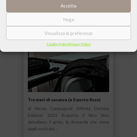
1 AGOSTO 2023
Accetta
Nega
Visualizza le preferenze
Cookie Policy
Privacy Policy
Tre mesi di vacanza (e il posto fisso)
di Nicola Campagnoli Affinità Elettive
Edizioni, 2023 Acquista il libro Non
deludiamo il grido, la domanda che viene
dagli occhi dei…