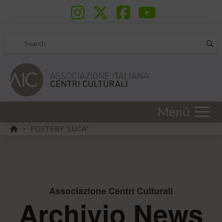
Sub
Search
Menù
HOME
POSTS BY “LUCA”
>
Associazione Centri Culturali
Archivio News