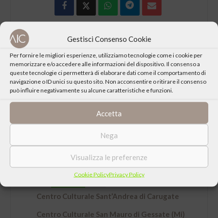
Gestisci Consenso Cookie
Per fornire le migliori esperienze, utilizziamo tecnologie come i cookie per
memorizzare e/o accedere alle informazioni del dispositivo. Il consenso a
queste tecnologie ci permetterà di elaborare dati come il comportamento di
navigazione o ID unici su questo sito. Non acconsentire o ritirare il consenso
può influire negativamente su alcune caratteristiche e funzioni.
DATA
Lunedì 14 Febbraio 2022 ore 21:00
Accetta
LUOGO
Nega
Cineteatro don Bosco, Via Pio XI, 34 Carugate
Visualizza le preferenze
Cookie Policy
Privacy Policy
ORGANIZZATO DA
Centro Culturale Sant’Andrea di Carugate
Centro Culturale San Mauro di Gessate (Mi)