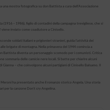
ita una mostra fotografica su don Battista a cura dell’Associazione
ta (1916 – 1986), figlio di contadini della campagna trevigliese, che si
 viene inviato come coadiutore a Cinisello.
nde soldati italiani e prigionieri stranieri, guida l’attività dei
nti alle brigate di montagna. Nella primavera del 1944 comincia a
 don Battista diventa un personaggio scomodo per i comunisti. Critica
ne sommaria delle camicie nere locali. Si batte per chiarire alcuni
di Gianna – che coinvolgono alcuni partigiani di Cinisello Balsamo. Il
io Meroni ha presentato anche il romanzo storico Angela. Una storia
ari per la canzone Don’t cry Angelina.