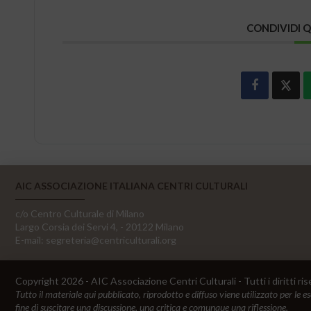
CONDIVIDI 
AIC ASSOCIAZIONE ITALIANA CENTRI CULTURALI
c/o Centro Culturale di Milano
Largo Corsia dei Servi 4, - 20122 Milano
E-mail:
segreteria@centriculturali.org
Copyright 2026 - AIC Associazione Centri Culturali - Tutti i diritti ris
Tutto il materiale qui pubblicato, riprodotto e diffuso viene utilizzato per le e
fine di suscitare una discussione, una critica e comunque una riflessione.