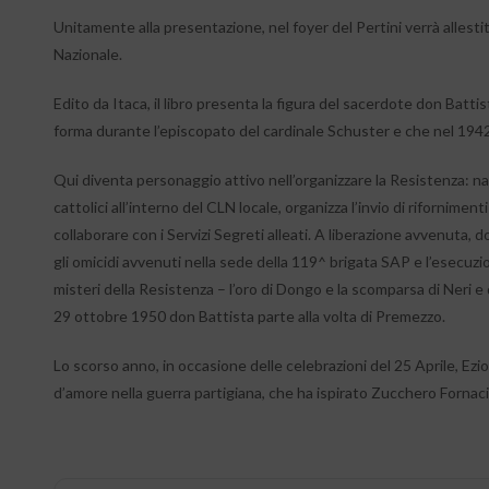
Unitamente alla presentazione, nel foyer del Pertini verrà allest
Nazionale.
Edito da Itaca, il libro presenta la figura del sacerdote don Battis
forma durante l’episcopato del cardinale Schuster e che nel 1942
Qui diventa personaggio attivo nell’organizzare la Resistenza: nasco
cattolici all’interno del CLN locale, organizza l’invio di rifornime
collaborare con i Servizi Segreti alleati. A liberazione avvenuta,
gli omicidi avvenuti nella sede della 119^ brigata SAP e l’esecuzio
misteri della Resistenza – l’oro di Dongo e la scomparsa di Neri e 
29 ottobre 1950 don Battista parte alla volta di Premezzo.
Lo scorso anno, in occasione delle celebrazioni del 25 Aprile, Ez
d’amore nella guerra partigiana, che ha ispirato Zucchero Fornaci