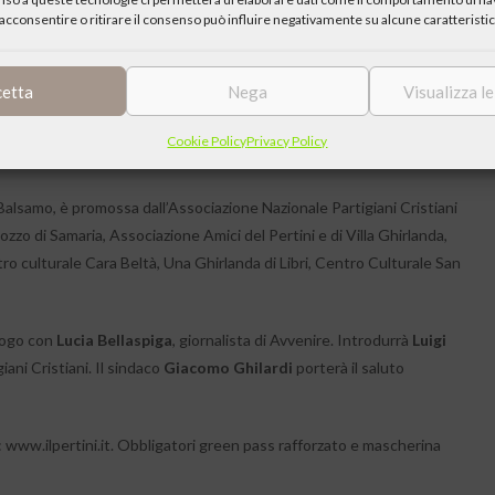
acconsentire o ritirare il consenso può influire negativamente su alcune caratteristic
ni al Pertini
libro di Ezio Meroni – storico locale e autore di diversi volumi sul
cetta
Nega
Visualizza l
e racconta la vita del sacerdote che organizzò la Resistenza a
, presso l’Auditorium Falcone e Borsellino del Centro Culturale Il
Cookie Policy
Privacy Policy
o Balsamo, è promossa dall’Associazione Nazionale Partigiani Cristiani
zzo di Samaria, Associazione Amici del Pertini e di Villa Ghirlanda,
o culturale Cara Beltà, Una Ghirlanda di Libri, Centro Culturale San
logo con
Lucia Bellaspiga
, giornalista di Avvenire. Introdurrà
Luigi
ani Cristiani. Il sindaco
Giacomo Ghilardi
porterà il saluto
o: www.ilpertini.it. Obbligatori green pass rafforzato e mascherina