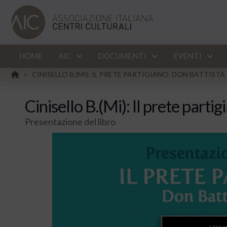
HOME
AIC
DOCUMENTI
EVENTI
HOME
CINISELLO B.(MI): IL PRETE PARTIGIANO. DON BATTISTA
>
Cinisello B.(Mi): Il prete parti
Presentazione del libro