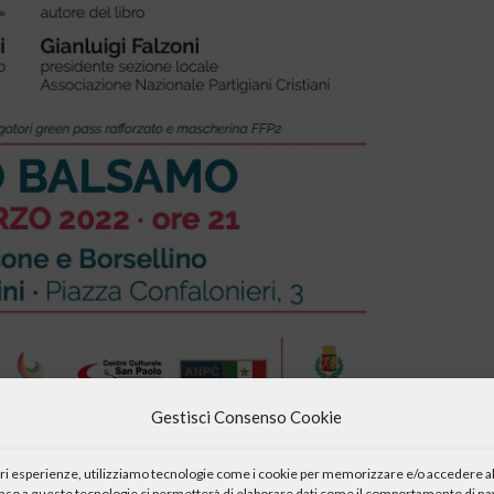
Gestisci Consenso Cookie
iori esperienze, utilizziamo tecnologie come i cookie per memorizzare e/o accedere al
enso a queste tecnologie ci permetterà di elaborare dati come il comportamento di nav