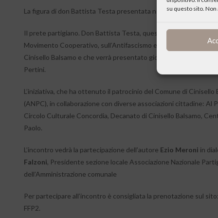
su questo sito. Non 
La figura di don Battista Testa presentata nel nuovo libro di Mero
Il prete partigiano. Don Battista Testa, questo il titolo del nuovo 
Ac
Movimento Cooperativo, sull’Antifascismo e sulla Resistenza – ch
Cinisello Balsamo e che verrà presentato giovedì 24 marzo, ore 21
Pertini.
L’iniziativa, che ha ottenuto il patrocinio del Comune di Cinisell
(ANPC), in collaborazione con diverse associazioni cittadine: Al Po
Circolo Culturale Concordia, Decanato di Cinisello Balsamo, Centr
Paolo.
L’incontro vedrà la partecipazione dell’autore
Ezio Meroni
in dia
Falzoni
, Presidente sezione locale Associazione Nazionale Partigi
dell’Amministrazione comunale
Per partecipare all’incontro è consigliata la prenotazione sul sit
FFP2.