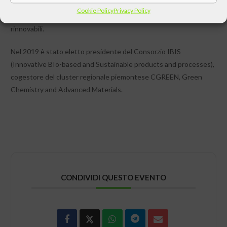
Si occupa di immunologia di carboidrati, di tecniche
Cookie Policy
Privacy Policy
radioterapiche antitumorali innovative e di materiali da fonti
rinnovabili.
Nel 2019 è stato eletto presidente del Consorzio IBIS
(Innovative BIo-based and Sustainable products and processes),
cogestore del cluster regionale piemontese CGREEN, Green
Chemistry and Advanced Materials.
CONDIVIDI QUESTO EVENTO