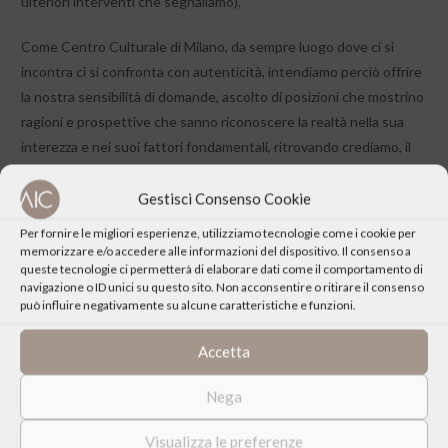
ulteriori interventi che segnaliamo).
Come Centro Culturale di Milano, da sempre luogo dove ci si
incontra ci si confronta con autenticità, intendiamo perciò offrire
la nostra sensibilità di domande, ascolto di posizioni che mostrino
ragioni e prospettive che sanno riconoscere la realtà nella sua
interezza e nei suoi fattori fondamentali, ritrovando crediamo, il
senso delle istituzioni, del diritto e della convivenza, ciò che in
fondo chiamiamo cultura.
Gestisci Consenso Cookie
Per fornire le migliori esperienze, utilizziamo tecnologie come i cookie per
memorizzare e/o accedere alle informazioni del dispositivo. Il consenso a
queste tecnologie ci permetterà di elaborare dati come il comportamento di
navigazione o ID unici su questo sito. Non acconsentire o ritirare il consenso
può influire negativamente su alcune caratteristiche e funzioni.
Accetta
CONDIVIDI QUESTO EVENTO
Nega
Visualizza le preferenze