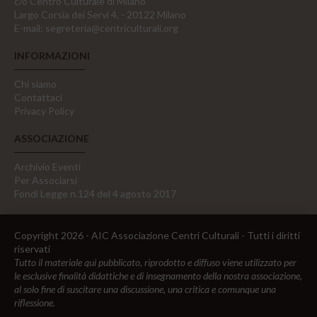
c/o Centro Culturale di Milano
Largo Corsia dei Servi 4, - 20122 Milano
E-mail:
segreteria@centriculturali.org
INFORMAZIONI
Chi siamo
Contattaci
Privacy Policy
ASSOCIAZIONE
Archivio Eventi
Per Associarsi
Fondi Legge n.124 del 4 agosto 2017
Copyright 2026 - AIC Associazione Centri Culturali - Tutti i diritti
riservati
Tutto il materiale qui pubblicato, riprodotto e diffuso viene utilizzato per
le esclusive finalità didattiche e di insegnamento della nostra associazione,
al solo fine di suscitare una discussione, una critica e comunque una
riflessione.