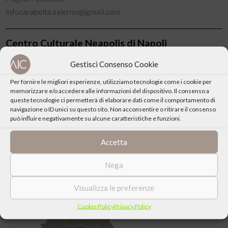
infocarabelta.salerno@gmail.com
Centro Culturale Neapolis di Napoli
via Duomo 266
Gestisci Consenso Cookie
80100 Napoli
Per fornire le migliori esperienze, utilizziamo tecnologie come i cookie per
Pagina Facebook
memorizzare e/o accedere alle informazioni del dispositivo. Il consenso a
queste tecnologie ci permetterà di elaborare dati come il comportamento di
navigazione o ID unici su questo sito. Non acconsentire o ritirare il consenso
può influire negativamente su alcune caratteristiche e funzioni.
Accetta
Centri Associati
Nega
Svizzera
Estero
Visualizza le preferenze
Cookie Policy
Privacy Policy