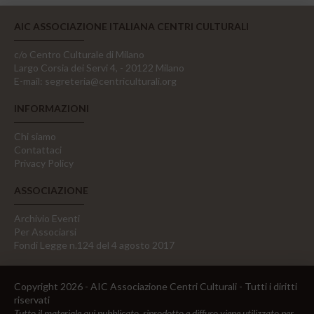
AIC ASSOCIAZIONE ITALIANA CENTRI CULTURALI
c/o Centro Culturale di Milano
Largo Corsia dei Servi 4, - 20122 Milano
E-mail:
segreteria@centriculturali.org
INFORMAZIONI
Chi siamo
Contattaci
Privacy Policy
ASSOCIAZIONE
Archivio Eventi
Per Associarsi
Fondi Legge n.124 del 4 agosto 2017
Copyright 2026 - AIC Associazione Centri Culturali - Tutti i diritti
riservati
Tutto il materiale qui pubblicato, riprodotto e diffuso viene utilizzato per